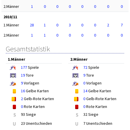
2.Männer
1
0
0
0
0
0
0
0
2010/11
1.Männer
28
1
0
3
0
0
2
7
2.Männer
1
1
0
0
0
0
0
0
Gesamtstatistik
1.Männer
2.Männer
177
Spiele
72
Spiele
19
Tore
9
Tore
9
Vorlagen
0
Vorlagen
16
Gelbe Karten
14
Gelbe Karten
2
Gelb-Rote Karten
0
Gelb-Rote Karten
0
Rote Karten
0
Rote Karten
S
93 Siege
S
32 Siege
U
23 Unentschieden
U
7 Unentschieden