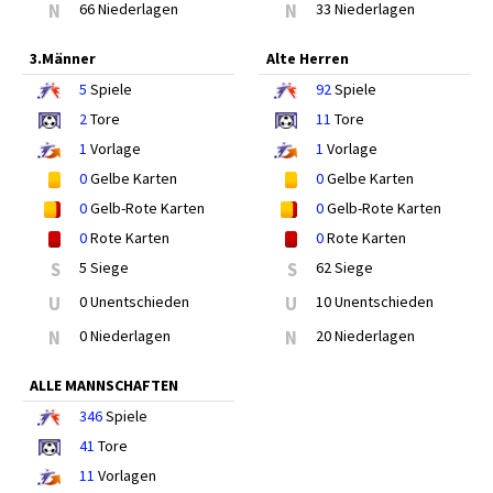
N
66 Niederlagen
N
33 Niederlagen
3.Männer
Alte Herren
5
Spiele
92
Spiele
2
Tore
11
Tore
1
Vorlage
1
Vorlage
0
Gelbe Karten
0
Gelbe Karten
0
Gelb-Rote Karten
0
Gelb-Rote Karten
0
Rote Karten
0
Rote Karten
S
5 Siege
S
62 Siege
U
0 Unentschieden
U
10 Unentschieden
N
0 Niederlagen
N
20 Niederlagen
ALLE MANNSCHAFTEN
346
Spiele
41
Tore
11
Vorlagen