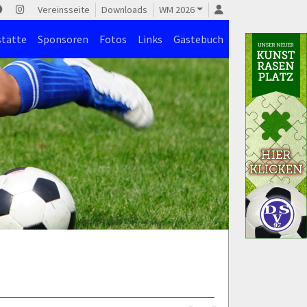
Vereinsseite
Downloads
WM 2026
stätte
Sponsoren
Fotos
Links
Gästebuch