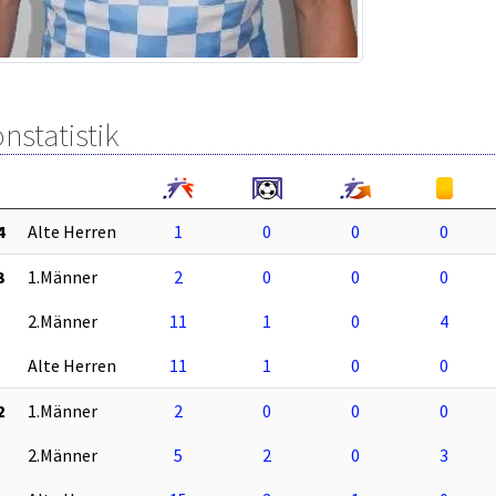
nstatistik
4
Alte Herren
1
0
0
0
3
1.Männer
2
0
0
0
2.Männer
11
1
0
4
Alte Herren
11
1
0
0
2
1.Männer
2
0
0
0
2.Männer
5
2
0
3