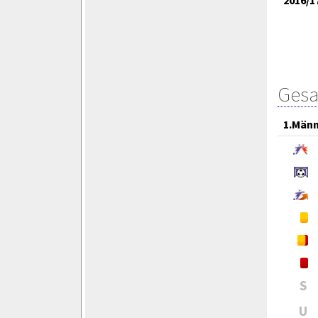
2016/1
Gesa
1.Män
S
U