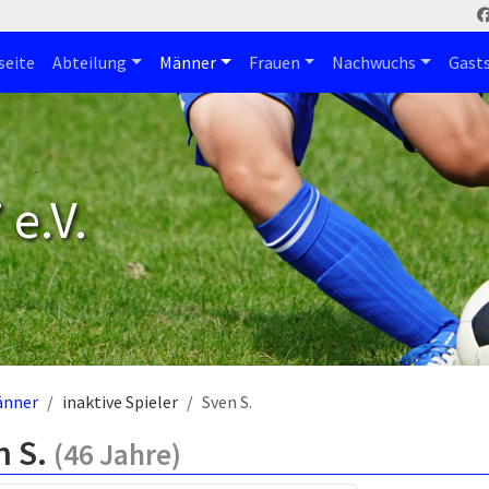
seite
Abteilung
Männer
Frauen
Nachwuchs
Gast
e.V.
änner
inaktive Spieler
Sven S.
n S.
(46 Jahre)