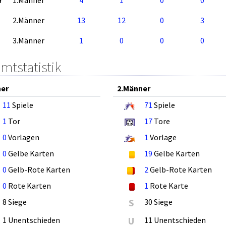
7
1.Männer
4
1
0
0
2.Männer
13
12
0
3
3.Männer
1
0
0
0
mtstatistik
ner
2.Männer
11
Spiele
71
Spiele
1
Tor
17
Tore
0
Vorlagen
1
Vorlage
0
Gelbe Karten
19
Gelbe Karten
0
Gelb-Rote Karten
2
Gelb-Rote Karten
0
Rote Karten
1
Rote Karte
8 Siege
S
30 Siege
1 Unentschieden
U
11 Unentschieden