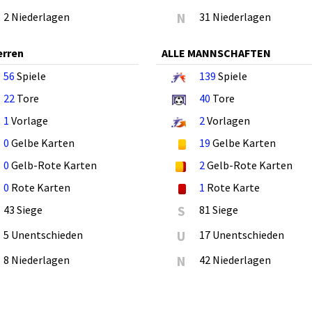
2 Niederlagen
N
31 Niederlagen
erren
ALLE MANNSCHAFTEN
56
Spiele
139
Spiele
22
Tore
40
Tore
1
Vorlage
2
Vorlagen
0
Gelbe Karten
19
Gelbe Karten
0
Gelb-Rote Karten
2
Gelb-Rote Karten
0
Rote Karten
1
Rote Karte
43 Siege
S
81 Siege
5 Unentschieden
U
17 Unentschieden
8 Niederlagen
N
42 Niederlagen