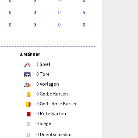
0
0
4
0
0
0
0
5
0
0
0
0
3.Männer
1
Spiel
0
Tore
0
Vorlagen
0
Gelbe Karten
0
Gelb-Rote Karten
0
Rote Karten
S
0 Siege
U
0 Unentschieden