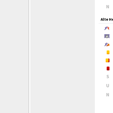
N
Alte H
S
U
N