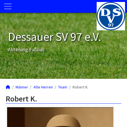
Dessauer SV 97 e.V.
Abteilung Fußball
Männer
Alte Herren
Team
Robert K.
Robert K.