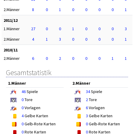
2.Männer
8
0
1
0
0
0
0
1
2011/12
1.Männer
27
0
0
1
0
0
0
3
2.Männer
4
1
3
0
0
0
0
1
2010/11
2.Männer
6
0
2
0
0
0
1
1
Gesamtstatistik
1.Männer
2.Männer
46
Spiele
34
Spiele
0
Tore
2
Tore
0
Vorlagen
6
Vorlagen
4
Gelbe Karten
3
Gelbe Karten
0
Gelb-Rote Karten
0
Gelb-Rote Karten
0
Rote Karten
0
Rote Karten