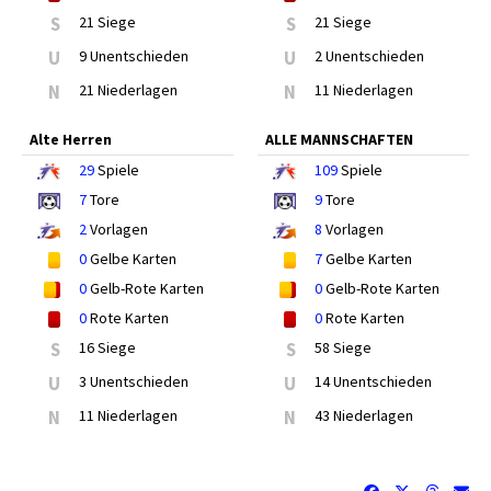
S
21 Siege
S
21 Siege
U
9 Unentschieden
U
2 Unentschieden
N
21 Niederlagen
N
11 Niederlagen
Alte Herren
ALLE MANNSCHAFTEN
29
Spiele
109
Spiele
7
Tore
9
Tore
2
Vorlagen
8
Vorlagen
0
Gelbe Karten
7
Gelbe Karten
0
Gelb-Rote Karten
0
Gelb-Rote Karten
0
Rote Karten
0
Rote Karten
S
16 Siege
S
58 Siege
U
3 Unentschieden
U
14 Unentschieden
N
11 Niederlagen
N
43 Niederlagen