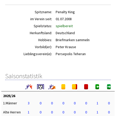
Spitzname:
Penalty King
im Verein seit:
01.07.2008
Spielstatus:
spielbereit
Herkunftsland:
Deutschland
Hobbies:
Briefmarken sammeln
Vorbild(er):
Peter Krause
Lieblingsverein(e):
Persepolis Teheran
Saisonstatistik
2025/26
1.Männer
3
0
0
0
0
0
1
0
Alte Herren
1
0
0
0
0
0
1
0