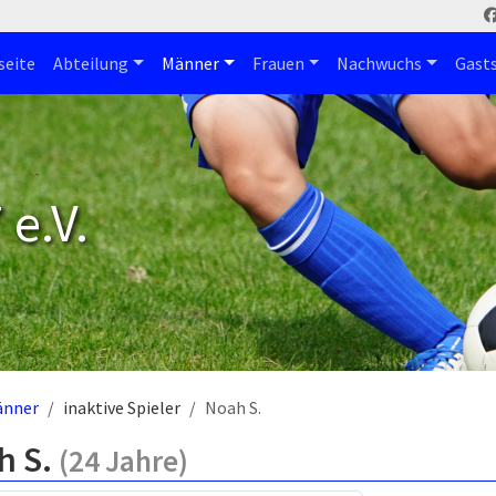
seite
Abteilung
Männer
Frauen
Nachwuchs
Gast
e.V.
änner
inaktive Spieler
Noah S.
h S.
(24 Jahre)