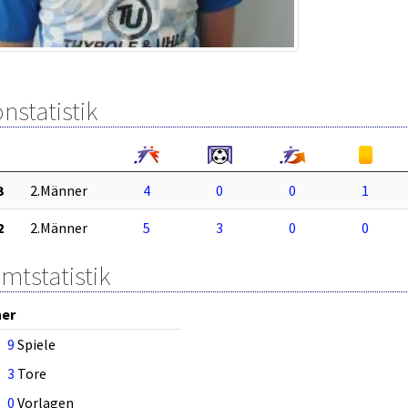
nstatistik
3
2.Männer
4
0
0
1
2
2.Männer
5
3
0
0
mtstatistik
ner
9
Spiele
3
Tore
0
Vorlagen