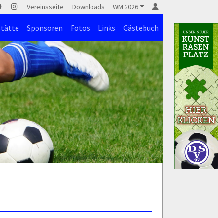
Vereinsseite
Downloads
WM 2026
stätte
Sponsoren
Fotos
Links
Gästebuch