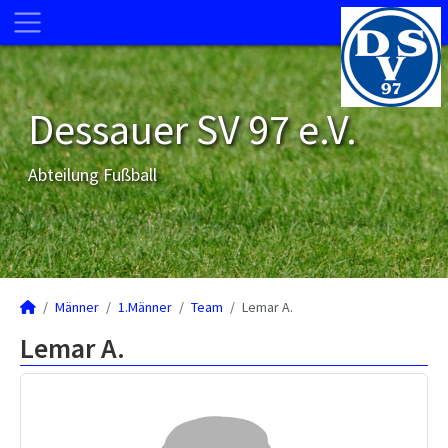
Dessauer SV 97 e.V.
Abteilung Fußball
Männer
1.Männer
Team
Lemar A.
Lemar A.