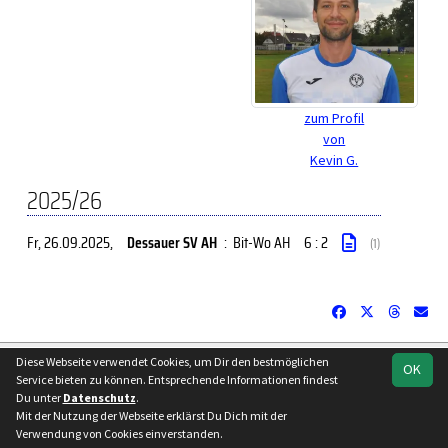
zum Profil
von
Kevin G.
2025/26
Fr, 26.09.2025
,
Dessauer SV AH
:
Bit-Wo AH
6 : 2
(1)
soccero.de
Diese Webseite verwendet Cookies, um Dir den bestmöglichen
OK
© 2006 - 2026
Service bieten zu können. Entsprechende Informationen findest
Du unter
Datenschutz
.
Besucherstatistik
Kontakt
Impressum
Datenschutz
Mit der Nutzung der Webseite erklärst Du Dich mit der
Verwendung von Cookies einverstanden.