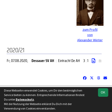
zum Profil
von
Alexander Winter
2020/21
Fr, 07.08.2020
,
Dessauer SV AH
:
Eintracht De AH
3 : 1
(1)
soccero.de
Diese Webseite verwendet Cookies, um Dir den bestmöglichen
OK
© 2006 - 2026
Service bieten zu können. Entsprechende Informationen findest
Du unter
Datenschutz
.
Besucherstatistik
Kontakt
Impressum
Datenschutz
Mit der Nutzung der Webseite erklärst Du Dich mit der
Verwendung von Cookies einverstanden.