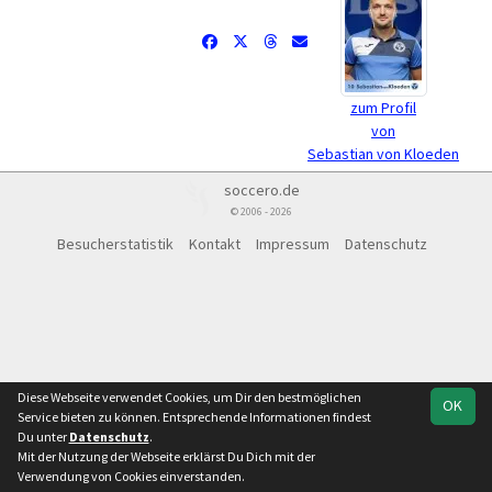
zum Profil
von
Sebastian von Kloeden
soccero.de
© 2006 - 2026
Besucherstatistik
Kontakt
Impressum
Datenschutz
Diese Webseite verwendet Cookies, um Dir den bestmöglichen
OK
Service bieten zu können. Entsprechende Informationen findest
Du unter
Datenschutz
.
Mit der Nutzung der Webseite erklärst Du Dich mit der
Verwendung von Cookies einverstanden.