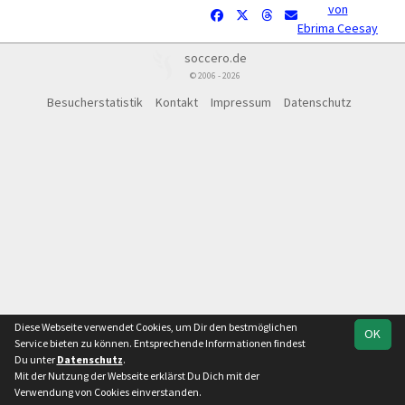
von
Ebrima Ceesay
soccero.de
© 2006 - 2026
Besucherstatistik
Kontakt
Impressum
Datenschutz
Diese Webseite verwendet Cookies, um Dir den bestmöglichen
OK
Service bieten zu können. Entsprechende Informationen findest
Du unter
Datenschutz
.
Mit der Nutzung der Webseite erklärst Du Dich mit der
Verwendung von Cookies einverstanden.