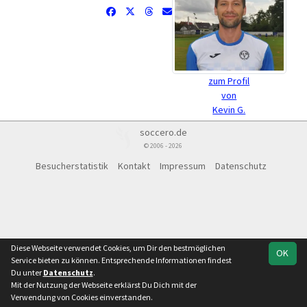
zum Profil
von
Kevin G.
soccero.de
© 2006 - 2026
Besucherstatistik
Kontakt
Impressum
Datenschutz
Diese Webseite verwendet Cookies, um Dir den bestmöglichen
OK
Service bieten zu können. Entsprechende Informationen findest
Du unter
Datenschutz
.
Mit der Nutzung der Webseite erklärst Du Dich mit der
Verwendung von Cookies einverstanden.