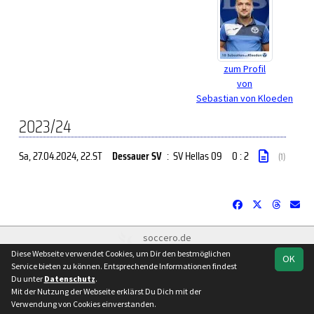
zum Profil
von
Sebastian von Kloeden
2023/24
Sa, 27.04.2024
, 22.ST
Dessauer SV
:
SV Hellas 09
0 : 2
(1)
soccero.de
© 2006 - 2026
Diese Webseite verwendet Cookies, um Dir den bestmöglichen
OK
Service bieten zu können. Entsprechende Informationen findest
Besucherstatistik
Kontakt
Impressum
Datenschutz
Du unter
Datenschutz
.
Mit der Nutzung der Webseite erklärst Du Dich mit der
Verwendung von Cookies einverstanden.