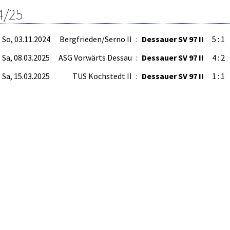
4/25
So, 03.11.2024
Bergfrieden/Serno II
:
Dessauer SV 97 II
5 : 1
Sa, 08.03.2025
ASG Vorwärts Dessau
:
Dessauer SV 97 II
4 : 2
Sa, 15.03.2025
TUS Kochstedt II
:
Dessauer SV 97 II
1 : 1