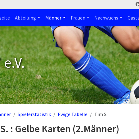
seite
Abteilung
Männer
Frauen
Nachwuchs
Gast
e.V.
änner
Spielerstatistik
Ewige Tabelle
Tim S.
S. : Gelbe Karten (2.Männer)