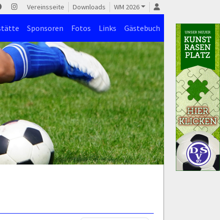
Vereinsseite
Downloads
WM 2026
stätte
Sponsoren
Fotos
Links
Gästebuch