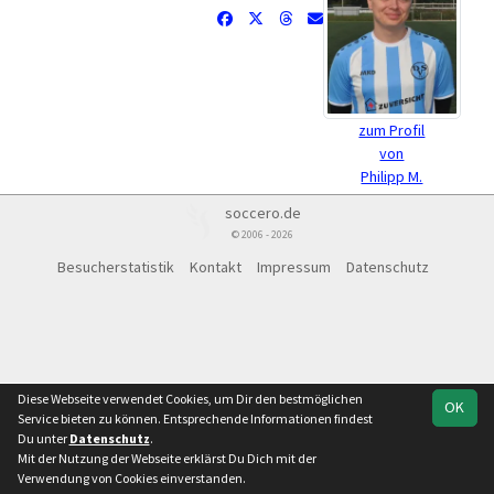
zum Profil
von
Philipp M.
soccero.de
© 2006 - 2026
Besucherstatistik
Kontakt
Impressum
Datenschutz
Diese Webseite verwendet Cookies, um Dir den bestmöglichen
OK
Service bieten zu können. Entsprechende Informationen findest
Du unter
Datenschutz
.
Mit der Nutzung der Webseite erklärst Du Dich mit der
Verwendung von Cookies einverstanden.