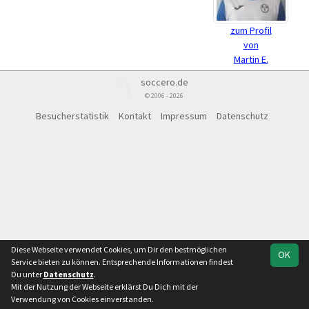
zum Profil
von
Martin E.
soccero.de
© 2006 - 2026
Besucherstatistik
Kontakt
Impressum
Datenschutz
Diese Webseite verwendet Cookies, um Dir den bestmöglichen
OK
Service bieten zu können. Entsprechende Informationen findest
Du unter
Datenschutz
.
Mit der Nutzung der Webseite erklärst Du Dich mit der
Verwendung von Cookies einverstanden.