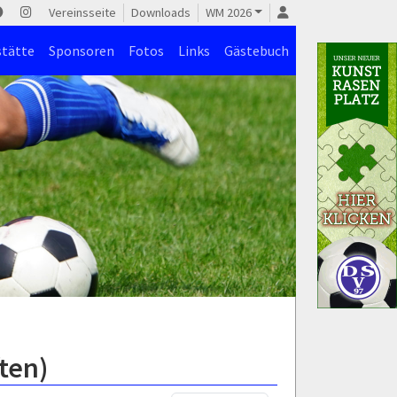
Vereinsseite
Downloads
WM 2026
stätte
Sponsoren
Fotos
Links
Gästebuch
ften)