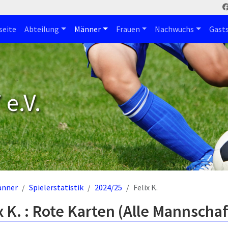
seite
Abteilung
Männer
Frauen
Nachwuchs
Gast
e.V.
änner
Spielerstatistik
2024/25
Felix K.
x K. : Rote Karten (Alle Mannscha