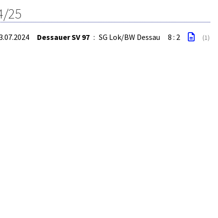
4/25
13.07.2024
Dessauer SV 97
:
SG Lok/BW Dessau
8 : 2
(1)