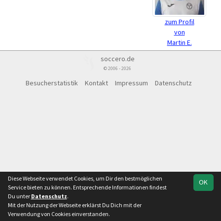
zum Profil
von
Martin E.
soccero.de
© 2006 - 2026
Besucherstatistik
Kontakt
Impressum
Datenschutz
Diese Webseite verwendet Cookies, um Dir den bestmöglichen
OK
Service bieten zu können. Entsprechende Informationen findest
Du unter
Datenschutz
.
Mit der Nutzung der Webseite erklärst Du Dich mit der
Verwendung von Cookies einverstanden.