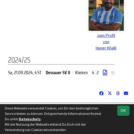
zum Profil
von
Huner Khalil
2024/25
Sa, 21.09.2024
, 4.ST
Dessauer SV II
:
Klieken
4 : 2
(1)
soccero.de
Diese Webseite verwendet Cookies, um Dir den bestmöglichen
OK
© 2006 - 2026
Service bieten zu können. Entsprechende Informationen findest
Du unter
Datenschutz
.
Besucherstatistik
Kontakt
Impressum
Datenschutz
Mit der Nutzung der Webseite erklärst Du Dich mit der
Verwendung von Cookies einverstanden.