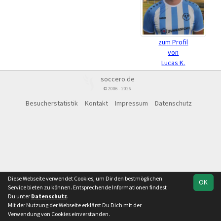
zum Profil
von
Lucas K.
soccero.de
© 2006 - 2026
Besucherstatistik
Kontakt
Impressum
Datenschutz
Diese Webseite verwendet Cookies, um Dir den bestmöglichen
OK
Service bieten zu können. Entsprechende Informationen findest
Du unter
Datenschutz
.
Mit der Nutzung der Webseite erklärst Du Dich mit der
Verwendung von Cookies einverstanden.