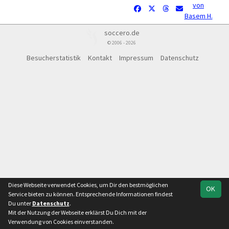
von
Basem H.
soccero.de
© 2006 - 2026
Besucherstatistik
Kontakt
Impressum
Datenschutz
Diese Webseite verwendet Cookies, um Dir den bestmöglichen
OK
Service bieten zu können. Entsprechende Informationen findest
Du unter
Datenschutz
.
Mit der Nutzung der Webseite erklärst Du Dich mit der
Verwendung von Cookies einverstanden.