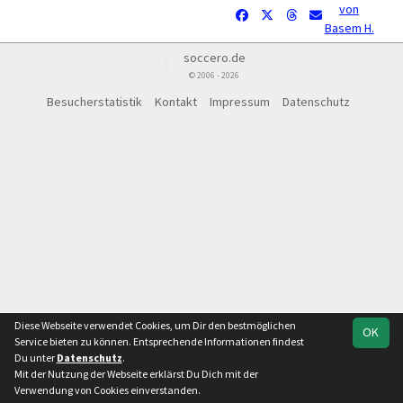
von
Basem H.
soccero.de
© 2006 - 2026
Besucherstatistik
Kontakt
Impressum
Datenschutz
Diese Webseite verwendet Cookies, um Dir den bestmöglichen
OK
Service bieten zu können. Entsprechende Informationen findest
Du unter
Datenschutz
.
Mit der Nutzung der Webseite erklärst Du Dich mit der
Verwendung von Cookies einverstanden.