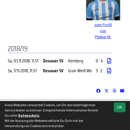
zum Profil
von
Philipp M.
2018/19
Sa, 03.11.2018
, 9.ST
Dessauer SV
:
Kemberg
0 : 4
Sa, 17.11.2018
, 11.ST
Dessauer SV
:
Grün-Weiß Wö
3 : 2
soccero.de
Diese Webseite verwendet Cookies, um Dir den bestmöglichen
OK
Service bieten zu können. Entsprechende Informationen findest
© 2006 - 2026
Du unter
Datenschutz
.
Besucherstatistik
Kontakt
Impressum
Datenschutz
Mit der Nutzung der Webseite erklärst Du Dich mit der
Verwendung von Cookies einverstanden.