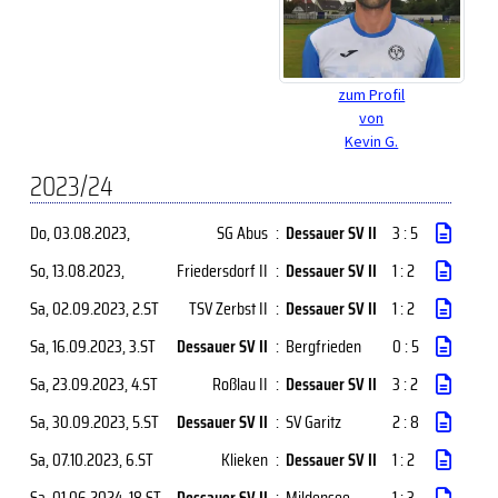
zum Profil
von
Kevin G.
2023/24
Do, 03.08.2023
,
SG Abus
:
Dessauer SV II
3 : 5
So, 13.08.2023
,
Friedersdorf II
:
Dessauer SV II
1 : 2
Sa, 02.09.2023
, 2.ST
TSV Zerbst II
:
Dessauer SV II
1 : 2
Sa, 16.09.2023
, 3.ST
Dessauer SV II
:
Bergfrieden
0 : 5
Sa, 23.09.2023
, 4.ST
Roßlau II
:
Dessauer SV II
3 : 2
Sa, 30.09.2023
, 5.ST
Dessauer SV II
:
SV Garitz
2 : 8
Sa, 07.10.2023
, 6.ST
Klieken
:
Dessauer SV II
1 : 2
Sa, 01.06.2024
, 18.ST
Dessauer SV II
:
Mildensee
1 : 3