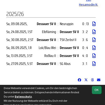
Hesamodin N.
2025/26
Sa, 09.08.2025
,
Dessauer SV II
:
Neuruppin
0 : 13
So, 24.08.2025
, 1.ST
Elbfläming
:
Dessauer SV II
3 : 2
Sa, 30.08.2025
, 2.ST
Dessauer SV II
:
TSV Zerbst II
3 : 6
Sa, 06.09.2025
, 1.R
Lok/Blau Wei
:
Dessauer SV II
0 : 4
Sa, 13.09.2025
, 3.ST
Roßlau II
:
Dessauer SV II
4 : 0
Sa, 27.09.2025
, 5.ST
Dessauer SV II
:
SG Abus
3 : 1
Diese Webseite verwendet Cookies, um Dir den bestmöglichen
OK
soccero.de
Service bieten zu können. Entsprechende Informationen findest
© 2006 - 2026
Du unter
Datenschutz
.
Mit der Nutzung der Webseite erklärst Du Dich mit der
Besucherstatistik
Kontakt
Impressum
Datenschutz
Verwendung von Cookies einverstanden.