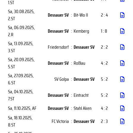
1.ST
Sa, 30.08.2025
,
Dessauer SV
:
Bit-Wo II
2 : 4
2.ST
Sa, 06.09.2025
,
Dessauer SV
:
Kemberg
1 : 8
2.R
Sa, 13.09.2025
,
Friedersdorf
:
Dessauer SV
2 : 2
3.ST
Sa, 20.09.2025
,
Dessauer SV
:
Roßlau
4 : 2
5.ST
Sa, 27.09.2025
,
SV Golpa
:
Dessauer SV
5 : 2
6.ST
Sa, 04.10.2025
,
Dessauer SV
:
Eintracht
5 : 2
7.ST
Sa, 11.10.2025
, AF
Dessauer SV
:
Stahl Aken
4 : 2
Sa, 18.10.2025
,
FC Victoria
:
Dessauer SV
2 : 3
8.ST