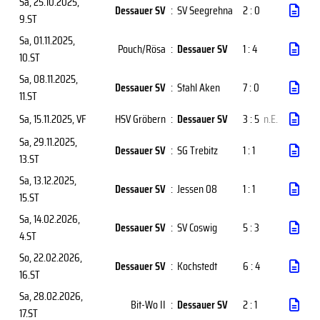
Sa, 25.10.2025
,
Dessauer SV
:
SV Seegrehna
2 : 0
9.ST
Sa, 01.11.2025
,
Pouch/Rösa
:
Dessauer SV
1 : 4
10.ST
Sa, 08.11.2025
,
Dessauer SV
:
Stahl Aken
7 : 0
11.ST
Sa, 15.11.2025
, VF
HSV Gröbern
:
Dessauer SV
3 : 5
n.E.
Sa, 29.11.2025
,
Dessauer SV
:
SG Trebitz
1 : 1
13.ST
Sa, 13.12.2025
,
Dessauer SV
:
Jessen 08
1 : 1
15.ST
Sa, 14.02.2026
,
Dessauer SV
:
SV Coswig
5 : 3
4.ST
So, 22.02.2026
,
Dessauer SV
:
Kochstedt
6 : 4
16.ST
Sa, 28.02.2026
,
Bit-Wo II
:
Dessauer SV
2 : 1
17.ST