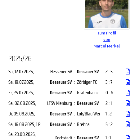
zum Profil
von
Marcel Merkel
2025/26
Sa, 12.07.2025
,
Hessener SV
:
Dessauer SV
2 : 5
Sa, 19.07.2025
,
Dessauer SV
:
Zörbiger FC
3 : 7
Fr, 25.07.2025
,
Dessauer SV
:
Gräfenhainic
0 : 6
Sa, 02.08.2025
,
1.FSV Nienburg
:
Dessauer SV
2 : 1
Di, 05.08.2025
,
Dessauer SV
:
Lok/Blau Wei
1 : 2
Sa, 16.08.2025
, 1.R
Dessauer SV
:
Brehna
5 : 2
Sa, 23.08.2025
,
Kochstedt
:
Dessauer SV
1 : 1