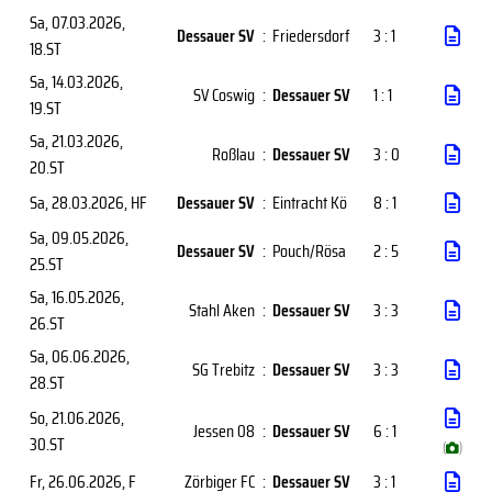
Sa, 07.03.2026
,
Dessauer SV
:
Friedersdorf
3 : 1
18.ST
Sa, 14.03.2026
,
SV Coswig
:
Dessauer SV
1 : 1
19.ST
Sa, 21.03.2026
,
Roßlau
:
Dessauer SV
3 : 0
20.ST
Sa, 28.03.2026
, HF
Dessauer SV
:
Eintracht Kö
8 : 1
Sa, 09.05.2026
,
Dessauer SV
:
Pouch/Rösa
2 : 5
25.ST
Sa, 16.05.2026
,
Stahl Aken
:
Dessauer SV
3 : 3
26.ST
Sa, 06.06.2026
,
SG Trebitz
:
Dessauer SV
3 : 3
28.ST
So, 21.06.2026
,
Jessen 08
:
Dessauer SV
6 : 1
30.ST
(
)
Fr, 26.06.2026
, F
Zörbiger FC
:
Dessauer SV
3 : 1