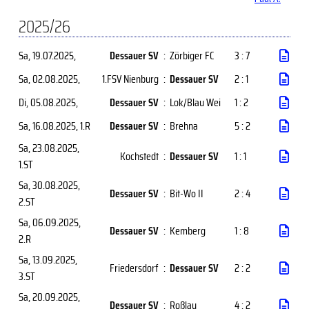
2025/26
Sa, 19.07.2025
,
Dessauer SV
:
Zörbiger FC
3 : 7
Sa, 02.08.2025
,
1.FSV Nienburg
:
Dessauer SV
2 : 1
Di, 05.08.2025
,
Dessauer SV
:
Lok/Blau Wei
1 : 2
Sa, 16.08.2025
, 1.R
Dessauer SV
:
Brehna
5 : 2
Sa, 23.08.2025
,
Kochstedt
:
Dessauer SV
1 : 1
1.ST
Sa, 30.08.2025
,
Dessauer SV
:
Bit-Wo II
2 : 4
2.ST
Sa, 06.09.2025
,
Dessauer SV
:
Kemberg
1 : 8
2.R
Sa, 13.09.2025
,
Friedersdorf
:
Dessauer SV
2 : 2
3.ST
Sa, 20.09.2025
,
Dessauer SV
:
Roßlau
4 : 2