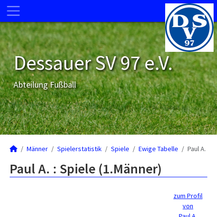
Dessauer SV 97 e.V.
Abteilung Fußball
Männer
Spielerstatistik
Spiele
Ewige Tabelle
Paul A.
Paul A. : Spiele (1.Männer)
zum Profil
von
Paul A.