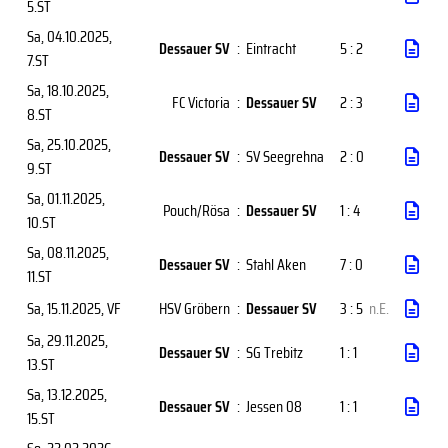
5.ST
Sa, 04.10.2025
,
Dessauer SV
:
Eintracht
5 : 2
7.ST
Sa, 18.10.2025
,
FC Victoria
:
Dessauer SV
2 : 3
8.ST
Sa, 25.10.2025
,
Dessauer SV
:
SV Seegrehna
2 : 0
9.ST
Sa, 01.11.2025
,
Pouch/Rösa
:
Dessauer SV
1 : 4
10.ST
Sa, 08.11.2025
,
Dessauer SV
:
Stahl Aken
7 : 0
11.ST
Sa, 15.11.2025
, VF
HSV Gröbern
:
Dessauer SV
3 : 5
n.E.
Sa, 29.11.2025
,
Dessauer SV
:
SG Trebitz
1 : 1
13.ST
Sa, 13.12.2025
,
Dessauer SV
:
Jessen 08
1 : 1
15.ST