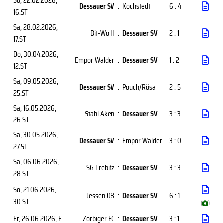
So, 22.02.2026
,
Dessauer SV
:
Kochstedt
6 : 4
16.ST
Sa, 28.02.2026
,
Bit-Wo II
:
Dessauer SV
2 : 1
17.ST
Do, 30.04.2026
,
Empor Walder
:
Dessauer SV
1 : 2
12.ST
Sa, 09.05.2026
,
Dessauer SV
:
Pouch/Rösa
2 : 5
25.ST
Sa, 16.05.2026
,
Stahl Aken
:
Dessauer SV
3 : 3
26.ST
Sa, 30.05.2026
,
Dessauer SV
:
Empor Walder
3 : 0
27.ST
Sa, 06.06.2026
,
SG Trebitz
:
Dessauer SV
3 : 3
28.ST
So, 21.06.2026
,
Jessen 08
:
Dessauer SV
6 : 1
30.ST
(
)
Fr, 26.06.2026
, F
Zörbiger FC
:
Dessauer SV
3 : 1