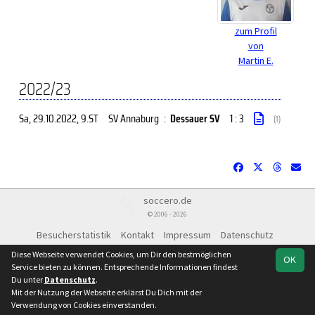
zum Profil
von
Martin E.
2022/23
Sa, 29.10.2022
, 9.ST
SV Annaburg
:
Dessauer SV
1 : 3
(1)
soccero.de
© 2006 - 2026
Besucherstatistik
Kontakt
Impressum
Datenschutz
Diese Webseite verwendet Cookies, um Dir den bestmöglichen
OK
Service bieten zu können. Entsprechende Informationen findest
Du unter
Datenschutz
.
Mit der Nutzung der Webseite erklärst Du Dich mit der
Verwendung von Cookies einverstanden.