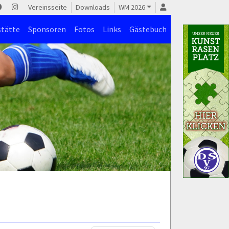
Vereinsseite
Downloads
WM 2026
stätte
Sponsoren
Fotos
Links
Gästebuch