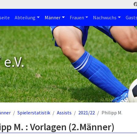
seite
Abteilung
Männer
Frauen
Nachwuchs
Gast
e.V.
änner
Spielerstatistik
Assists
2021/22
Philipp M.
ipp M. : Vorlagen (2.Männer)