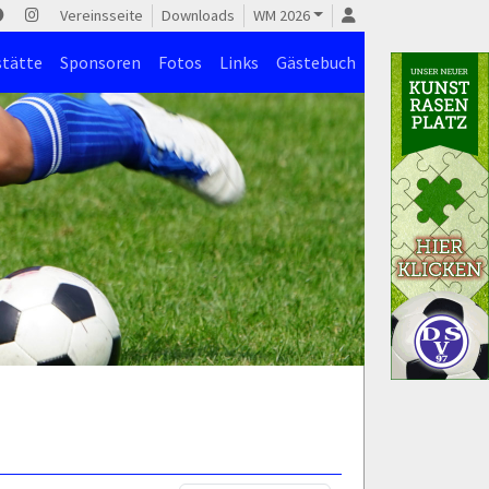
Vereinsseite
Downloads
WM 2026
stätte
Sponsoren
Fotos
Links
Gästebuch