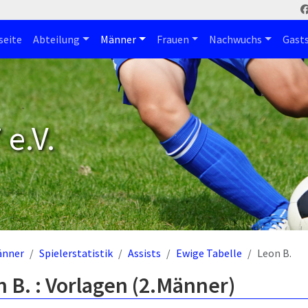
seite
Abteilung
Männer
Frauen
Nachwuchs
Gast
e.V.
änner
Spielerstatistik
Assists
Ewige Tabelle
Leon B.
 B. : Vorlagen (2.Männer)