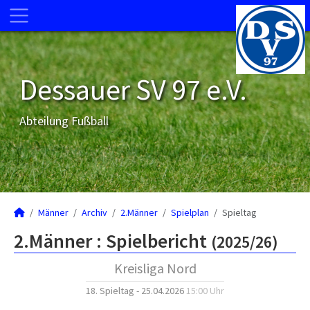
Dessauer SV 97 e.V.
Abteilung Fußball
Männer
Archiv
2.Männer
Spielplan
Spieltag
2.Männer :
Spielbericht
(2025/26)
Kreisliga Nord
18. Spieltag - 25.04.2026
15:00 Uhr