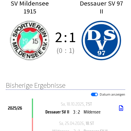
SV Mildensee
Dessauer SV 97
1915
II
2
:
1
(0
:
1)
Bisherige Ergebnisse
Datum anzeigen
Sa, 18.10.2025
, 7.ST
2025/26
3 : 2
Dessauer SV II
Mildensee
Sa, 25.04.2026
, 18.ST