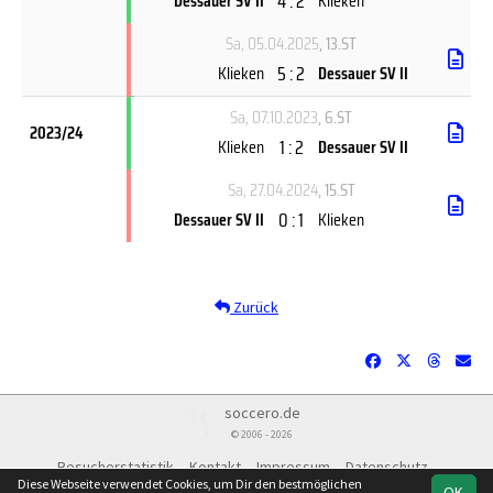
4 : 2
Dessauer SV II
Klieken
Sa, 05.04.2025
, 13.ST
5 : 2
Klieken
Dessauer SV II
Sa, 07.10.2023
, 6.ST
2023/24
1 : 2
Klieken
Dessauer SV II
Sa, 27.04.2024
, 15.ST
0 : 1
Dessauer SV II
Klieken
Zurück
soccero.de
© 2006 - 2026
Besucherstatistik
Kontakt
Impressum
Datenschutz
Diese Webseite verwendet Cookies, um Dir den bestmöglichen
OK