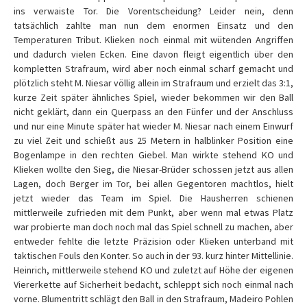
ins verwaiste Tor. Die Vorentscheidung? Leider nein, denn
tatsächlich zahlte man nun dem enormen Einsatz und den
Temperaturen Tribut. Klieken noch einmal mit wütenden Angriffen
und dadurch vielen Ecken. Eine davon fleigt eigentlich über den
kompletten Strafraum, wird aber noch einmal scharf gemacht und
plötzlich steht M. Niesar völlig allein im Strafraum und erzielt das 3:1,
kurze Zeit später ähnliches Spiel, wieder bekommen wir den Ball
nicht geklärt, dann ein Querpass an den Fünfer und der Anschluss
und nur eine Minute später hat wieder M. Niesar nach einem Einwurf
zu viel Zeit und schießt aus 25 Metern in halblinker Position eine
Bogenlampe in den rechten Giebel. Man wirkte stehend KO und
Klieken wollte den Sieg, die Niesar-Brüder schossen jetzt aus allen
Lagen, doch Berger im Tor, bei allen Gegentoren machtlos, hielt
jetzt wieder das Team im Spiel. Die Hausherren schienen
mittlerweile zufrieden mit dem Punkt, aber wenn mal etwas Platz
war probierte man doch noch mal das Spiel schnell zu machen, aber
entweder fehlte die letzte Präzision oder Klieken unterband mit
taktischen Fouls den Konter. So auch in der 93. kurz hinter Mittellinie.
Heinrich, mittlerweile stehend KO und zuletzt auf Höhe der eigenen
Viererkette auf Sicherheit bedacht, schleppt sich noch einmal nach
vorne. Blumentritt schlägt den Ball in den Strafraum, Madeiro Pohlen