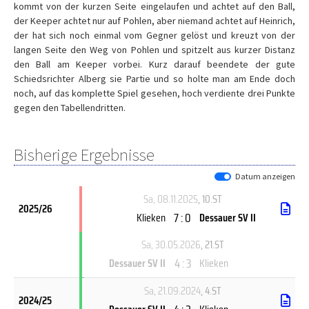
kommt von der kurzen Seite eingelaufen und achtet auf den Ball,
der Keeper achtet nur auf Pohlen, aber niemand achtet auf Heinrich,
der hat sich noch einmal vom Gegner gelöst und kreuzt von der
langen Seite den Weg von Pohlen und spitzelt aus kurzer Distanz
den Ball am Keeper vorbei. Kurz darauf beendete der gute
Schiedsrichter Alberg sie Partie und so holte man am Ende doch
noch, auf das komplette Spiel gesehen, hoch verdiente drei Punkte
gegen den Tabellendritten.
Bisherige Ergebnisse
Datum anzeigen
Sa, 08.11.2025
, 10.ST
2025/26
7 : 0
Klieken
Dessauer SV II
Sa, 30.05.2026
, 21.ST
4 : 3
Dessauer SV II
Klieken
Sa, 21.09.2024
, 4.ST
2024/25