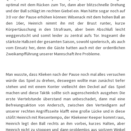
optimal mit dem Rücken zum Tor, dann aber blitzschnelle Drehung
und der Ball schlägt im rechten Giebel ein. Man hätte sogar noch auf
3:0 vor der Pause erhöhen können: Wilsenack mit dem hohen Ball an
den 16er, Heinrich nimmt ihn mit der Brust runter, kurze
Körpertäuschung in den Strafraum, aber beim Abschluß leicht
weggerutscht und somit leider zu zentral aufs Tor. Insgeamt die
stärkste Halbzeit der gesamten Saison, sowohl spielerisch, als auch
vom Einsatz her, denn die Gäste hatten auch mit der ordentlichen
Zweikampfführung unserer Mannschaft ihre Probleme.
Man wusste, dass Klieken nach der Pause noch mal alles versuchen
würde das Spiel zu drehen, deswegen wollte man zunächst tiefer
stehen und mit einem Konter vielleicht den Deckel auf das Spiel
machen und diese Taktik sollte sich augenscheinlich ausgehen: Die
erste Viertelstunde überstand man unbeschadet, dann mal eine
Befreiungsaktion von Andersch, zwischen den Verteidigern auf
unserer rechten Angriffsseite klafft eine große Lücke und in diese
stößt Heinrich mit Riesentempo, der Kliekener Keeper kommt raus,
Heinrich legt den Ball rechts an ihm vorbei, kurzes Halten, aber
Heinrich nicht zu stoppen und dann problemlos aus spitzem Winkel