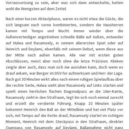
Vorraussetzung zu sein, aber was sich dann entwickelte, hatten
wohl die Wenigsten auf dem Zettel.
Nach einer kurzen Abtastphase, waren es nicht etwa die Gäste, die
sich langsam nach vorne kombinierten, sondern die Hausherren
kamen mit Tempo und Wucht. Immer wieder über die
Außenverteidiger angetrieben schnelle Bälle auf Außen, entweder
auf Hulwa und Rasamoely, in seinem allerersten Spiel oder auf
Heinrich und Deylami, ebenfalls mit seinem Debut, wenn diese aus
der Mitte nach außen kamen. Alle vier mit ersten guten
Abschlüssen, meist aber noch ohne die letze Präzision. Klieken
zeigte aber auch, dass man sich nie ausruhen kann, doch wenn es
drauf ankam, war Berger im DSV-Tor aufmerksam und Herr der Lage.
Nach gut 30 Minuten wirkt alles nach einem ruhigen Spielaufbau über
die rechte Seite, Hulwa sieht aber Rasamoely auf Links starten und
spielt einen herrlichen flachen Diagonalpass an die 16er-Kante,
Rasamoely zieht in den Strafraum, legt ihn sich noch einmal zurecht
und erzielt die verdiente Führung. Knapp 10 Minuten später
bekommt Heinrich den Ball an der Mittellinie und hat viel Platz vor
sich, mit Tempo auf die Kette drauf, Rasamoely startet im richtigen
Moment, Heinrich mit dem Steckpass in den Strafraum, direkter
Querpass von Rasamoely auf Deylami, Ballannahme nicht ganz