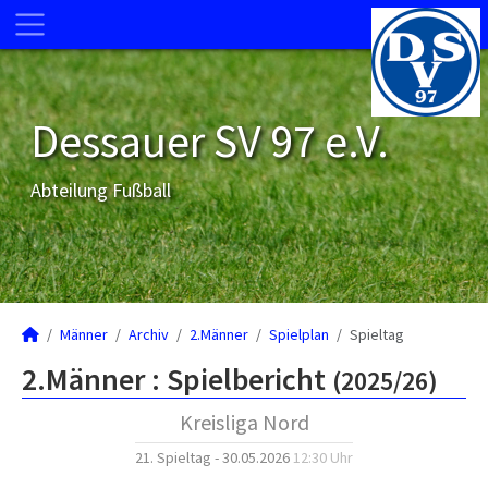
Dessauer SV 97 e.V.
Abteilung Fußball
Männer
Archiv
2.Männer
Spielplan
Spieltag
2.Männer :
Spielbericht
(2025/26)
Kreisliga Nord
21. Spieltag - 30.05.2026
12:30 Uhr