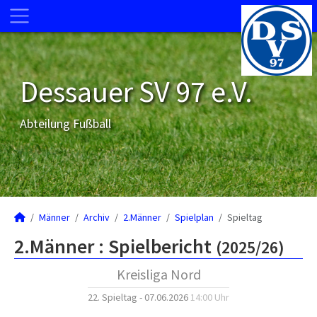
Dessauer SV 97 e.V.
Abteilung Fußball
Männer
Archiv
2.Männer
Spielplan
Spieltag
2.Männer :
Spielbericht
(2025/26)
Kreisliga Nord
22. Spieltag - 07.06.2026
14:00 Uhr