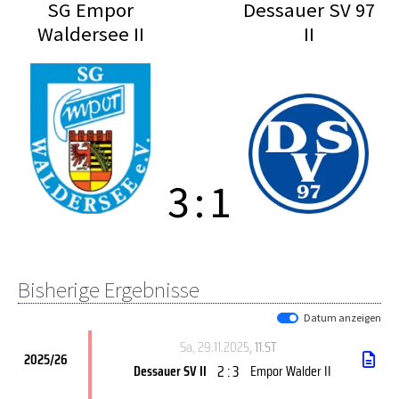
SG Empor
Dessauer SV 97
Waldersee II
II
3
:
1
Bisherige Ergebnisse
Datum anzeigen
Sa, 29.11.2025
, 11.ST
2025/26
2 : 3
Dessauer SV II
Empor Walder II