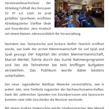
Vereinsweihnachtsfeier der
Abteilung Fußball des Dessauer
SV 97 e.V. statt. Im prall
gefüllten Sportheim eröffnten
Abteilungsleiter Steffen Uhde
und Koordinator Jens Kreibich
mit einem kleinen Jahresrückblick die Veranstaltung.
Nachdem das fantastische und leckere Buffet feierlich eröffnet
wurde, war Dank der ersten Männermannschaft für viel Spiel und
Der Kaptitän der ersten Männermannschaft,
Spaß gesorgt.
Marcel Merkel, führte durch das bunte Rahmenprogramm
und lies die Teilnehmer bei teils kniffligen Aufgaben
verzweifeln. Das Publikum wurde dabei bestens
unterhalten.
Der neue Jugendleiter Matthias Meinicke veranstaltete, wie in
jedem Jahr, eine Tombola zugunsten der Nachwuchsmannschaften.
Dank der zahlreichen Spenden von Einzelpersonen und Sponsoren
konnten viele tolle Geschenke die Besitzer wechseln.
Mit einem großen Dankeschön wurde Stadionsprecher Max Miegel