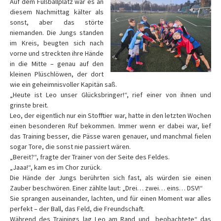
Auf dem Fußballplatz war es an
diesem Nachmittag kälter als
sonst, aber das störte
niemanden. Die Jungs standen
im Kreis, beugten sich nach
vorne und streckten ihre Hände
in die Mitte – genau auf den
kleinen Plüschlöwen, der dort
wie ein geheimnisvoller Kapitän saß.
„Heute ist Leo unser Glücksbringer!“, rief einer von ihnen und
grinste breit.
Leo, der eigentlich nur ein Stofftier war, hatte in den letzten Wochen
einen besonderen Ruf bekommen. Immer wenn er dabei war, lief
das Training besser, die Pässe waren genauer, und manchmal fielen
sogar Tore, die sonst nie passiert wären.
„Bereit?“, fragte der Trainer von der Seite des Feldes.
„Jaaa!“, kam es im Chor zurück.
Die Hände der Jungs berührten sich fast, als würden sie einen
Zauber beschwören. Einer zählte laut: „Drei… zwei… eins… DSV!“
Sie sprangen auseinander, lachten, und für einen Moment war alles
perfekt – der Ball, das Feld, die Freundschaft.
Während des Trainings lag Leo am Rand und „beobachtete“ das