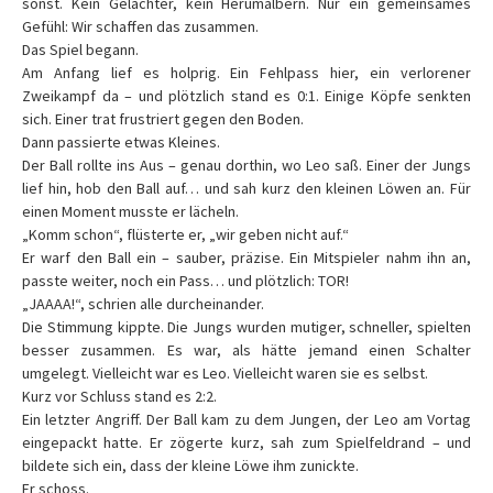
sonst. Kein Gelächter, kein Herumalbern. Nur ein gemeinsames
Gefühl: Wir schaffen das zusammen.
Das Spiel begann.
Am Anfang lief es holprig. Ein Fehlpass hier, ein verlorener
Zweikampf da – und plötzlich stand es 0:1. Einige Köpfe senkten
sich. Einer trat frustriert gegen den Boden.
Dann passierte etwas Kleines.
Der Ball rollte ins Aus – genau dorthin, wo Leo saß. Einer der Jungs
lief hin, hob den Ball auf… und sah kurz den kleinen Löwen an. Für
einen Moment musste er lächeln.
„Komm schon“, flüsterte er, „wir geben nicht auf.“
Er warf den Ball ein – sauber, präzise. Ein Mitspieler nahm ihn an,
passte weiter, noch ein Pass… und plötzlich: TOR!
„JAAAA!“, schrien alle durcheinander.
Die Stimmung kippte. Die Jungs wurden mutiger, schneller, spielten
besser zusammen. Es war, als hätte jemand einen Schalter
umgelegt. Vielleicht war es Leo. Vielleicht waren sie es selbst.
Kurz vor Schluss stand es 2:2.
Ein letzter Angriff. Der Ball kam zu dem Jungen, der Leo am Vortag
eingepackt hatte. Er zögerte kurz, sah zum Spielfeldrand – und
bildete sich ein, dass der kleine Löwe ihm zunickte.
Er schoss.