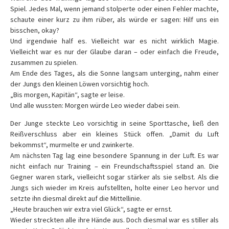
Spiel. Jedes Mal, wenn jemand stolperte oder einen Fehler machte,
schaute einer kurz zu ihm rüber, als würde er sagen: Hilf uns ein
bisschen, okay?
Und irgendwie half es. Vielleicht war es nicht wirklich Magie.
Vielleicht war es nur der Glaube daran – oder einfach die Freude,
zusammen zu spielen.
Am Ende des Tages, als die Sonne langsam unterging, nahm einer
der Jungs den kleinen Löwen vorsichtig hoch.
„Bis morgen, Kapitän“, sagte er leise.
Und alle wussten: Morgen würde Leo wieder dabei sein.
Der Junge steckte Leo vorsichtig in seine Sporttasche, ließ den
Reißverschluss aber ein kleines Stück offen. „Damit du Luft
bekommst“, murmelte er und zwinkerte.
Am nächsten Tag lag eine besondere Spannung in der Luft. Es war
nicht einfach nur Training – ein Freundschaftsspiel stand an. Die
Gegner waren stark, vielleicht sogar stärker als sie selbst. Als die
Jungs sich wieder im Kreis aufstellten, holte einer Leo hervor und
setzte ihn diesmal direkt auf die Mittellinie.
„Heute brauchen wir extra viel Glück“, sagte er ernst.
Wieder streckten alle ihre Hände aus. Doch diesmal war es stiller als