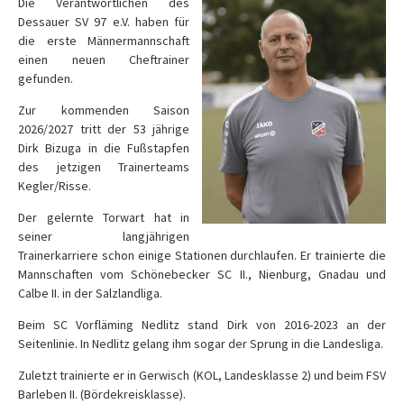
Die Verantwortlichen des
Dessauer SV 97 e.V. haben für
die erste Männermannschaft
einen neuen Cheftrainer
gefunden.
Zur kommenden Saison
2026/2027 tritt der 53 jährige
Dirk Bizuga in die Fußstapfen
des jetzigen Trainerteams
Kegler/Risse.
Der gelernte Torwart hat in
seiner langjährigen
Trainerkarriere schon einige Stationen durchlaufen. Er trainierte die
Mannschaften vom Schönebecker SC II., Nienburg, Gnadau und
Calbe II. in der Salzlandliga.
Beim SC Vorfläming Nedlitz stand Dirk von 2016-2023 an der
Seitenlinie. In Nedlitz gelang ihm sogar der Sprung in die Landesliga.
Zuletzt trainierte er in Gerwisch (KOL, Landesklasse 2) und beim FSV
Barleben II. (Bördekreisklasse).