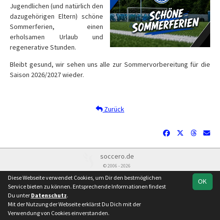
Jugendlichen (und natürlich den
dazugehörigen Eltern) schöne
Sommerferien, einen
erholsamen Urlaub und
regenerative Stunden.
Bleibt gesund, wir sehen uns alle zur Sommervorbereitung für die
Saison 2026/2027 wieder.
Zurück
soccero.de
© 2006 - 2026
Diese Webseite verwendet Cookies, um Dir den bestmöglichen
Besucherstatistik
Kontakt
Impressum
Datenschutz
OK
Service bieten zu können. Entsprechende Informationen findest
Du unter
Datenschutz
.
Mit der Nutzung der Webseite erklärst Du Dich mit der
Verwendung von Cookies einverstanden.