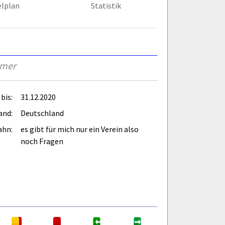
elplan
Statistik
rmer
bis:
31.12.2020
and:
Deutschland
ahn:
es gibt für mich nur ein Verein also
noch Fragen