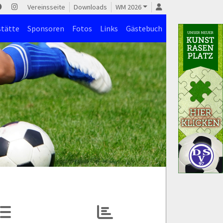
Vereinsseite
Downloads
WM 2026
stätte
Sponsoren
Fotos
Links
Gästebuch