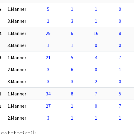
5
1.Männer
5
1
1
0
3.Männer
1
3
1
0
4
1.Männer
29
6
16
8
3.Männer
1
1
0
0
3
1.Männer
21
5
4
7
2.Männer
3
6
0
1
3.Männer
3
3
2
0
2
1.Männer
34
8
7
5
1
1.Männer
27
1
0
7
2.Männer
3
1
1
1
mtstatistik