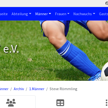
seite
Abteilung
Männer
Frauen
Nachwuchs
Gast
e.V.
änner
Archiv
1.Männer
Steve Römmling