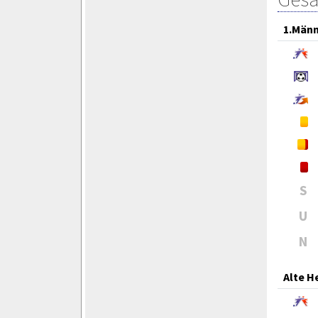
1.Män
S
U
N
Alte H