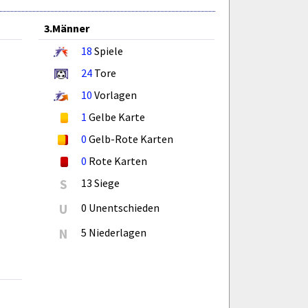
3.Männer
18
Spiele
24
Tore
10
Vorlagen
1
Gelbe Karte
0
Gelb-Rote Karten
0
Rote Karten
S
13 Siege
U
0 Unentschieden
N
5 Niederlagen