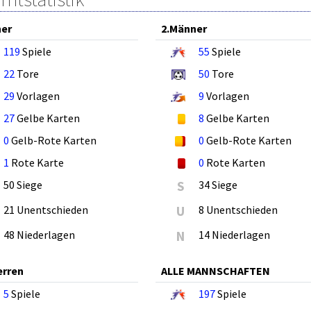
ner
2.Männer
119
Spiele
55
Spiele
22
Tore
50
Tore
29
Vorlagen
9
Vorlagen
27
Gelbe Karten
8
Gelbe Karten
0
Gelb-Rote Karten
0
Gelb-Rote Karten
1
Rote Karte
0
Rote Karten
50 Siege
S
34 Siege
21 Unentschieden
U
8 Unentschieden
48 Niederlagen
N
14 Niederlagen
erren
ALLE MANNSCHAFTEN
5
Spiele
197
Spiele