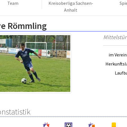
Team
Kreisoberliga Sachsen-
Spi
Anhalt
ve Römmling
Mittelstü
im Verein 
Herkunftsl
Laufb
nstatistik