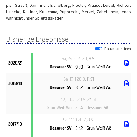
p.s.: Strauß, Dämmrich, Eichelberg, Fiedler, Krause, Leidel, Richter,
Hinsche, Kästner, Kruschina, Rupprecht, Merkel, Zabel - nein, jenes
war nicht unser Spieltagskader
Bisherige Ergebnisse
Datum anzeigen
Sa, 24.10.2020
, 8.ST
2020/21
9 : 0
Dessauer SV
Grün-Weiß Wö
Sa, 17.11.2018
, 11.ST
2018/19
3 : 2
Dessauer SV
Grün-Weiß Wö
Sa, 18.05.2019
, 24.ST
2 : 4
Grün-Weiß Wö
Dessauer SV
Sa, 14.10.2017
, 8.ST
2017/18
5 : 2
Dessauer SV
Grün-Weiß Wö