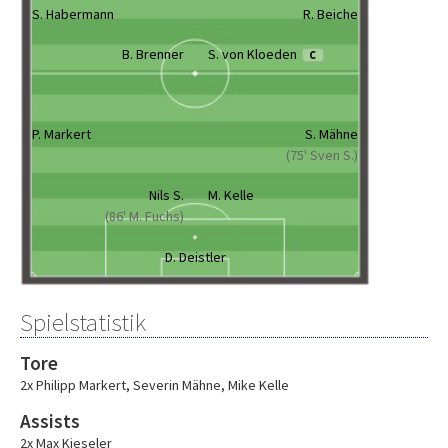
S. Habermann
R. Beiche
B. Brenner
S. von Kloeden
C
P. Markert
S. Mähne
(75' Sven S.)
Nils S.
M. Kelle
(86' M. Fuchs)
D. Deistler
Spielstatistik
Tore
2x Philipp Markert
,
Severin Mähne
,
Mike Kelle
Assists
2x Max Kieseler