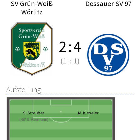
SV Grün-Weiß
Dessauer SV 97
Wörlitz
2
:
4
(1
:
1)
Aufstellung
S. Streuber
M. Kieseler
(46' S. Reimann)