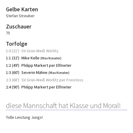
Gelbe Karten
Stefan Streuber
Zuschauer
75
Torfolge
1:0 (21')
SV Grün-Weiß Wörlitz
1:1 (32')
Mike Kelle
(Max Kieseler)
1:2 (49')
Philipp Markert per Elfmeter
1:3 (60')
Severin Mähne
(Max Kieseler)
2:3 (68')
SV Grün-Weiß Wörlitz per Freistoss
2:4 (90')
Philipp Markert per Elfmeter
diese Mannschaft hat Klasse und Moral!
Tolle Leistung Jungs!