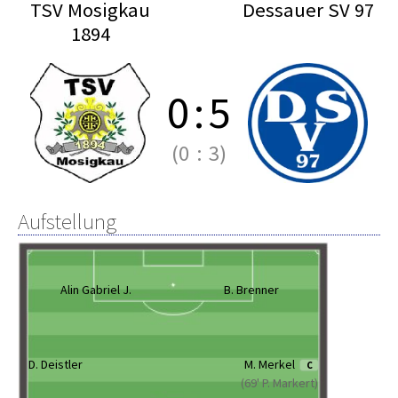
TSV Mosigkau
Dessauer SV 97
1894
0
:
5
(0
:
3)
Aufstellung
Alin Gabriel J.
B. Brenner
D. Deistler
M. Merkel
C
(69' P. Markert)