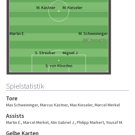
M. Kästner
M. Kieseler
Martin E.
M. Schweininger
(68' Yousaf M.)
S. Streuber
Miguel J.
S. von Kloeden
Spielstatistik
Tore
Max Schweininger
,
Marcus Kästner
,
Max Kieseler
,
Marcel Merkel
Assists
Martin E.
,
Marcel Merkel
,
Alin Gabriel J.
,
Philipp Markert
,
Yousaf M.
Gelbe Karten