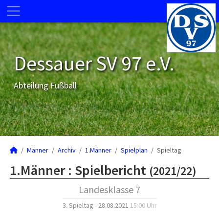
Dessauer SV 97 e.V.
Abteilung Fußball
Männer
Archiv
1.Männer
Spielplan
Spieltag
1.Männer :
Spielbericht
(2021/22)
Landesklasse 7
3. Spieltag - 28.08.2021
15:00 Uhr