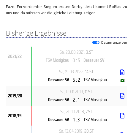
Fazit: Ein verdienter Sieg im ersten Derby. Jetzt kommt Roßlau zu
uns und da müssen wir die gleiche Leistung zeigen.
Bisherige Ergebnisse
Datum anzeigen
Sa, 28.08.2021
, 3.ST
2021/22
0 : 5
TSV Mosigkau
Dessauer SV
Sa, 19.03.2022
, 14.ST
5 : 2
Dessauer SV
TSV Mosigkau
(
)
Sa, 09.11.2019
, 11.ST
2019/20
2 : 1
Dessauer SV
TSV Mosigkau
Sa, 20.10.2018
, 7.ST
2018/19
1 : 3
Dessauer SV
TSV Mosigkau
Sa, 13.04.2019
, 20.ST