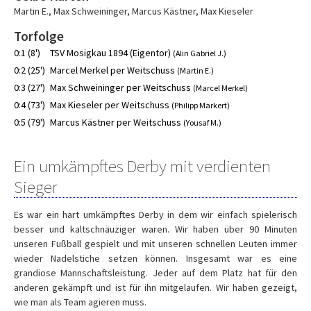
Martin E.
,
Max Schweininger
,
Marcus Kästner
,
Max Kieseler
Torfolge
0:1 (8')
TSV Mosigkau 1894 (Eigentor)
(Alin Gabriel J.)
0:2 (25')
Marcel Merkel per Weitschuss
(Martin E.)
0:3 (27')
Max Schweininger per Weitschuss
(Marcel Merkel)
0:4 (73')
Max Kieseler per Weitschuss
(Philipp Markert)
0:5 (79')
Marcus Kästner per Weitschuss
(Yousaf M.)
Ein umkämpftes Derby mit verdienten
Sieger
Es war ein hart umkämpftes Derby in dem wir einfach spielerisch
besser und kaltschnäuziger waren. Wir haben über 90 Minuten
unseren Fußball gespielt und mit unseren schnellen Leuten immer
wieder Nadelstiche setzen können. Insgesamt war es eine
grandiose Mannschaftsleistung. Jeder auf dem Platz hat für den
anderen gekämpft und ist für ihn mitgelaufen. Wir haben gezeigt,
wie man als Team agieren muss.