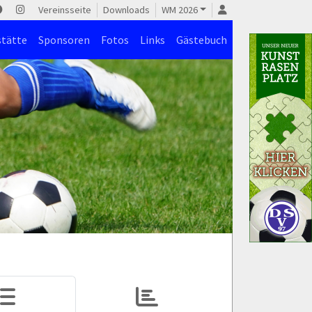
Vereinsseite
Downloads
WM 2026
stätte
Sponsoren
Fotos
Links
Gästebuch