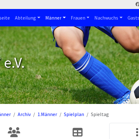
seite
Abteilung
Männer
Frauen
Nachwuchs
Gast
e.V.
änner
Archiv
1.Männer
Spielplan
Spieltag