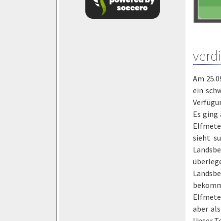
verd
Am 25.09
ein schw
Verfügun
Es ging 
Elfmeter
sieht s
Landsbe
überlege
Landsbe
bekommen
Elfmeter
aber als
Unser To