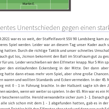
Martin E.
ientes Unentschieden gegen einen sta
.2021 war es so weit, der Staffelfavorit SSV 90 Landsberg kam zu
eres Spiel werden. Leider war an diesem Tag unser Kader auch s
g hatten. Durch die richtige Taktik und unser schnelles Umschalt
auch gut los, Jicmon bekommt den Ball im Strafraum gut zu gesp
 für uns. Leider verschießen wir den Elfmeter knapp. Nur 5 Min sp
uper den einlaufenden Eckersberg in der Mitte. Der dann abe
rg hatte dann etwas mehr vom Spiel, aber ohne große Chancen.
n waren und wollten Standards und Ecken vermeiden. In der 45. Mi
rg mit 0 - 1 in Führung brachte. In der Halbzeit sagte ich den
 würden, wenn wir weiter so spielen. In der 65. Min war es ein 
 bescheren sollte. Herold verwandelte sicher zum 1- 1. Danach ga
 alle sich schon mit dem 1 - 1 abgefunden hatten, gab es in de
rwart Deistler hält den Elfmeter aber stark und dann war auch Sc