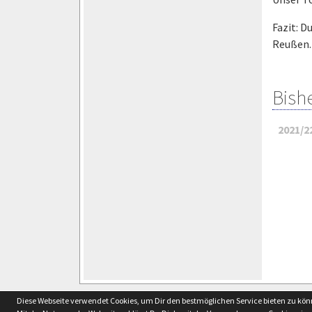
Fazit: 
Reußen.
Bish
2021/2
soccero.de
Diese Webseite verwendet Cookies, um Dir den bestmöglichen Service bieten zu kö
© 2006 - 2026