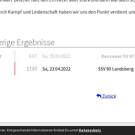
Durch Kampf und Leidenschaft haben wir uns den Punkt verdient u
erige Ergebnisse
2
6.ST
Sa, 25.09.2021
Dessauer SV 97
17.ST
Sa, 23.04.2022
SSV 90 Landsberg
Zurück
Besucherstatist
nnen. Entsprechende Informationen findest Du unter
Datenschutz
.