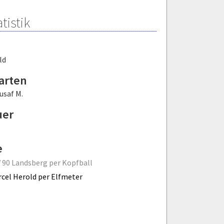
tistik
ld
arten
usaf M.
uer
e
 90 Landsberg per Kopfball
cel Herold per Elfmeter