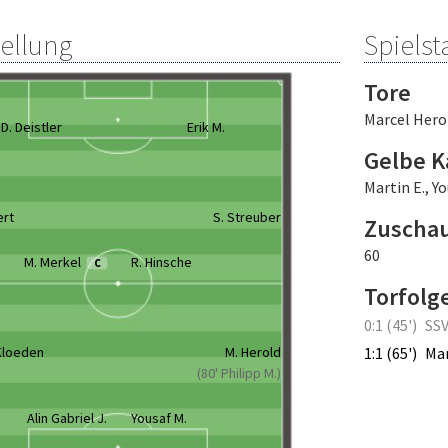
tellung
Spielsta
Tore
Marcel Hero
D. Deistler
Erik M.
Gelbe K
Martin E.
,
Yo
ert
S. Streuber
Zuscha
60
M. Merkel
R. Hinsche
C
Torfolg
0:1 (45')
SSV
Kloeden
M. Herold
1:1 (65')
Mar
(80' Philipp M.)
Alin Gabriel J.
Yousaf M.