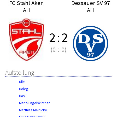
FC Stahl Aken
Dessauer SV 97
AH
AH
2
:
2
(0
:
0)
Aufstellung
Ulle
Holeg
Hasi
Mario Engelskircher
Matthias Meinicke