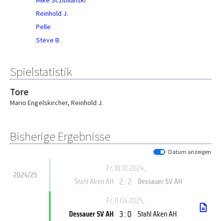
Mike Sczibilanski
Reinhold J.
Pelle
Steve B.
Spielstatistik
Tore
Mario Engelskircher
,
Reinhold J.
Bisherige Ergebnisse
Datum anzeigen
Fr, 18.10.2024
,
2024/25
2 : 2
Stahl Aken AH
Dessauer SV AH
Fr, 11.04.2025
,
3 : 0
Dessauer SV AH
Stahl Aken AH