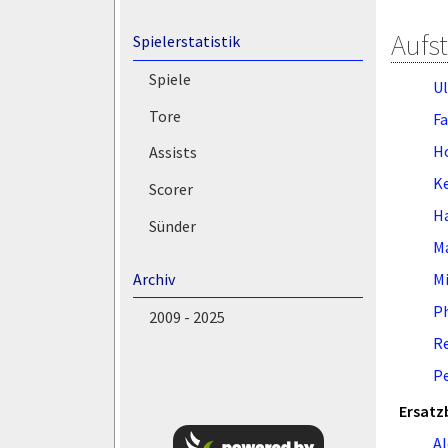
Aufs
Spielerstatistik
Spiele
Ul
Tore
Fa
H
Assists
Ke
Scorer
Ha
Sünder
Ma
Mi
Archiv
Ph
2009 - 2025
Re
Pe
Ersatz
Al