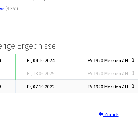
we
(
35')
erige Ergebnisse
0 :
5
Fr, 04.10.2024
FV 1920 Merzien AH
3 :
Fr, 13.06.2025
FV 1920 Merzien AH
0 :
3
Fr, 07.10.2022
FV 1920 Merzien AH
Zurück