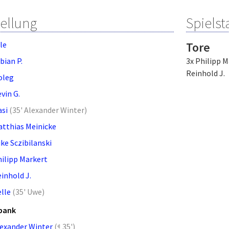
tellung
Spielsta
le
Tore
bian P.
3x Philipp M
Reinhold J.
oleg
vin G.
si
(
35' Alexander Winter
)
tthias Meinicke
ke Sczibilanski
ilipp Markert
inhold J.
lle
(
35' Uwe
)
bank
exander Winter
(
35')