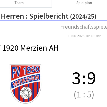
Team
Spielplan
 Herren :
Spielbericht
(2024/25)
Freundschaftsspiel
13.06.2025
18:30 Uhr
 1920 Merzien AH
3
:
9
(1
:
5)