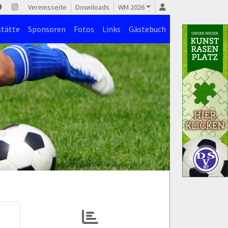
Vereinsseite
Downloads
WM 2026
stätte
Sponsoren
Fotos
Links
Gästebuch