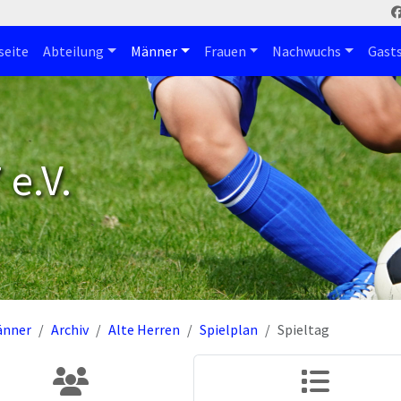
seite
Abteilung
Männer
Frauen
Nachwuchs
Gast
e.V.
änner
Archiv
Alte Herren
Spielplan
Spieltag