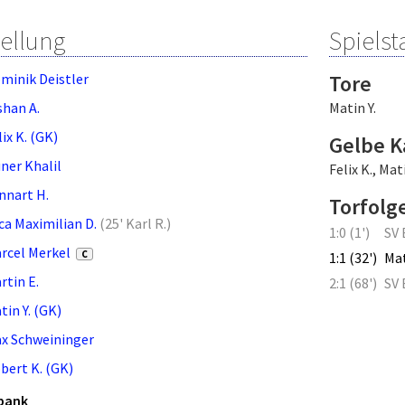
tellung
Spielsta
minik Deistler
Tore
shan A.
Matin Y.
lix K. (GK)
Gelbe K
ner Khalil
Felix K.
,
Mati
nnart H.
Torfolg
ca Maximilian D.
(
25' Karl R.
)
1:0 (1')
SV 
rcel Merkel
C
1:1 (32')
Mat
rtin E.
2:1 (68')
SV 
tin Y. (GK)
x Schweininger
bert K. (GK)
bank