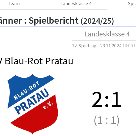
Team
Landesklasse 4
Spi
änner :
Spielbericht
(2024/25)
Landesklasse 4
12. Spieltag - 23.11.2024
14:00 
V Blau-Rot Pratau
2
:
1
(1
:
1)