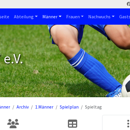
seite
Abteilung
Männer
Frauen
Nachwuchs
Gast
e.V.
änner
Archiv
1.Männer
Spielplan
Spieltag