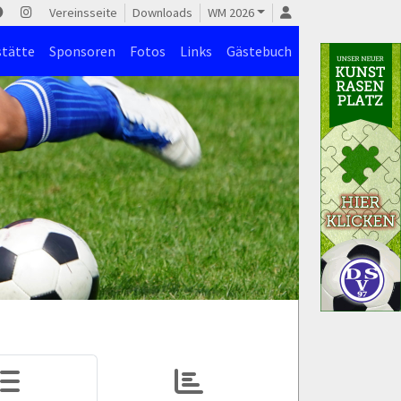
Vereinsseite
Downloads
WM 2026
stätte
Sponsoren
Fotos
Links
Gästebuch