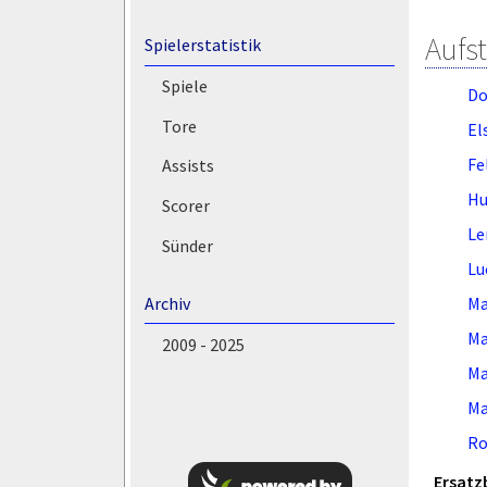
Aufs
Spielerstatistik
Spiele
Do
Tore
El
Fe
Assists
Hu
Scorer
Le
Sünder
Lu
Ma
Archiv
Ma
2009 - 2025
Ma
Ma
Ro
Ersatz