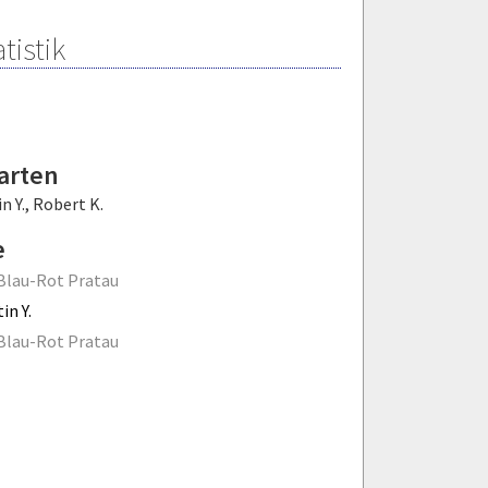
tistik
arten
n Y.
,
Robert K.
e
Blau-Rot Pratau
in Y.
Blau-Rot Pratau