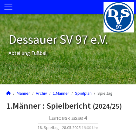
Dessauer SV 97 e.V.
Abteilung Fußball
Männer
Archiv
1.Männer
Spielplan
Spieltag
1.Männer :
Spielbericht
(2024/25)
Landesklasse 4
18. Spieltag - 28.05.2025
19:00 Uhr