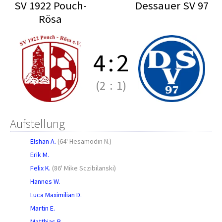
SV 1922 Pouch-
Dessauer SV 97
Rösa
4
:
2
(2
:
1)
Aufstellung
Elshan A.
(
64' Hesamodin N.
)
Erik M.
Felix K.
(
86' Mike Sczibilanski
)
Hannes W.
Luca Maximilian D.
Martin E.
Matthias B.