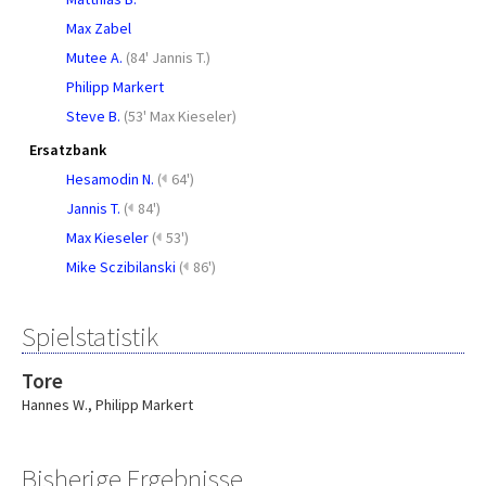
Max Zabel
Mutee A.
(
84' Jannis T.
)
Philipp Markert
Steve B.
(
53' Max Kieseler
)
Ersatzbank
Hesamodin N.
(
64')
Jannis T.
(
84')
Max Kieseler
(
53')
Mike Sczibilanski
(
86')
Spielstatistik
Tore
Hannes W.
,
Philipp Markert
Bisherige Ergebnisse