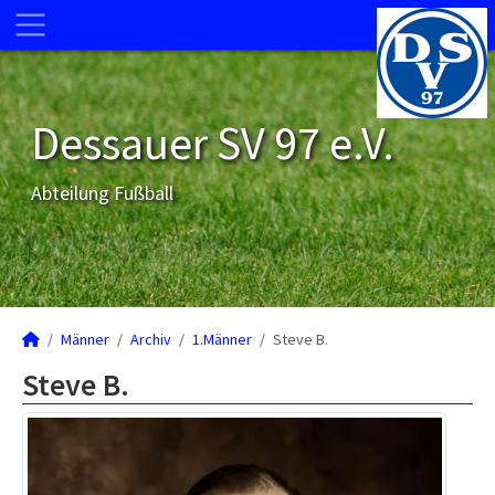
Dessauer SV 97 e.V.
Abteilung Fußball
Männer
Archiv
1.Männer
Steve B.
Steve B.