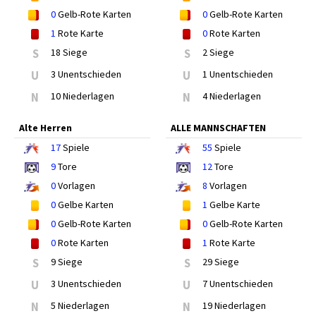
0
Gelb-Rote Karten
0
Gelb-Rote Karten
1
Rote Karte
0
Rote Karten
S
18 Siege
S
2 Siege
U
3 Unentschieden
U
1 Unentschieden
N
10 Niederlagen
N
4 Niederlagen
Alte Herren
ALLE MANNSCHAFTEN
17
Spiele
55
Spiele
9
Tore
12
Tore
0
Vorlagen
8
Vorlagen
0
Gelbe Karten
1
Gelbe Karte
0
Gelb-Rote Karten
0
Gelb-Rote Karten
0
Rote Karten
1
Rote Karte
S
9 Siege
S
29 Siege
U
3 Unentschieden
U
7 Unentschieden
N
5 Niederlagen
N
19 Niederlagen