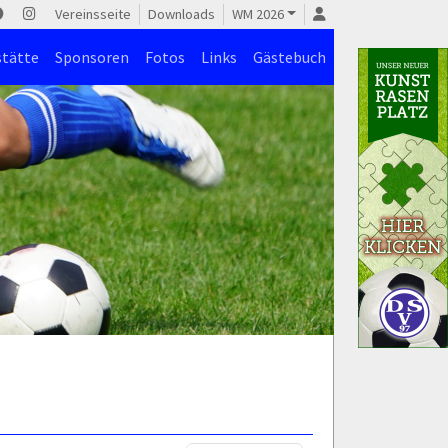
Vereinsseite
Downloads
WM 2026
stätte
Sponsoren
Fotos
Links
Gästebuch