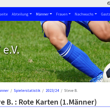
seite
Abteilung
Männer
Frauen
Nachwuchs
Gast
e.V.
änner
Spielerstatistik
2023/24
Steve B.
e B. : Rote Karten (1.Männer)