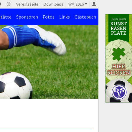
Vereinsseite
Downloads
WM 2026
stätte
Sponsoren
Fotos
Links
Gästebuch