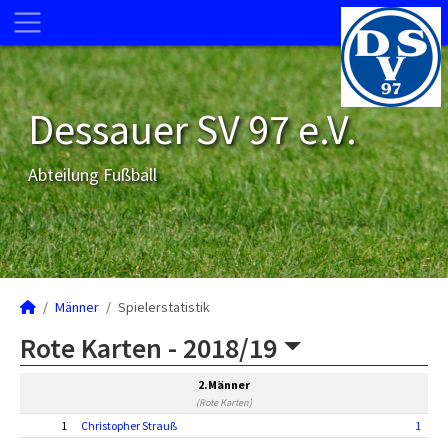
Dessauer SV 97 e.V.
Abteilung Fußball
Männer
Spielerstatistik
Rote Karten -
2018/19
2.Männer
(Rote Karten)
1
Christopher Strauß
1