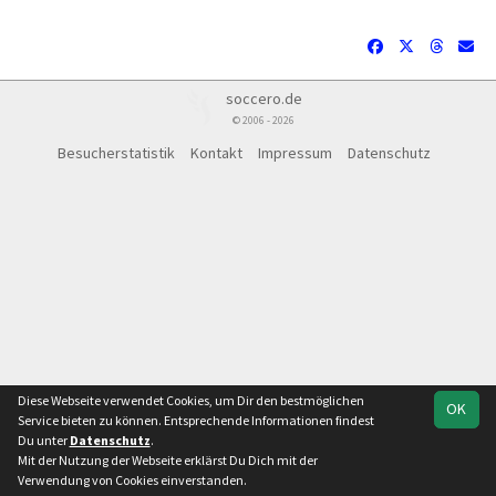
soccero.de
© 2006 - 2026
Besucherstatistik
Kontakt
Impressum
Datenschutz
Diese Webseite verwendet Cookies, um Dir den bestmöglichen
OK
Service bieten zu können. Entsprechende Informationen findest
Du unter
Datenschutz
.
Mit der Nutzung der Webseite erklärst Du Dich mit der
Verwendung von Cookies einverstanden.