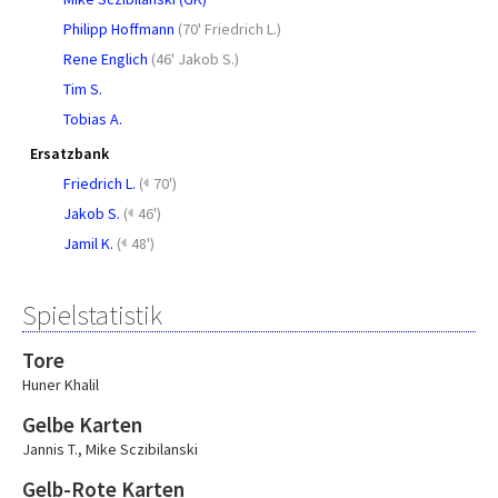
Philipp Hoffmann
(
70' Friedrich L.
)
Rene Englich
(
46' Jakob S.
)
Tim S.
Tobias A.
Ersatzbank
Friedrich L.
(
70')
Jakob S.
(
46')
Jamil K.
(
48')
Spielstatistik
Tore
Huner Khalil
Gelbe Karten
Jannis T.
,
Mike Sczibilanski
Gelb-Rote Karten