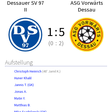
Dessauer SV 97
ASG Vorwärts
II
Dessau
1
:
5
(0
:
2)
Aufstellung
Christoph Heinrich
(
48' Jamil K.
)
Huner Khalil
Jannis T. (GK)
Jonas A.
Matin Y.
Matthias B.
Mike Sczibilanski (GK)