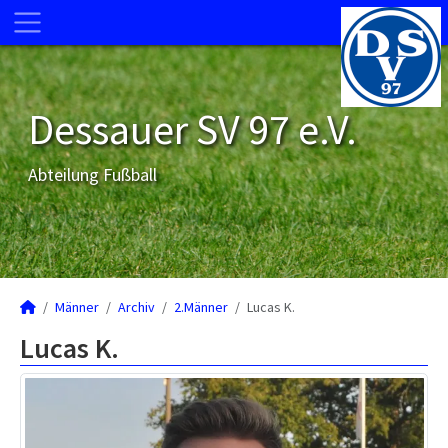
Dessauer SV 97 e.V.
Abteilung Fußball
Männer
Archiv
2.Männer
Lucas K.
Lucas K.