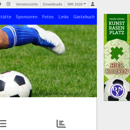
Vereinsseite
Downloads
WM 2026
stätte
Sponsoren
Fotos
Links
Gästebuch