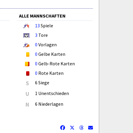
ALLE MANNSCHAFTEN
13
Spiele
3
Tore
0
Vorlagen
0
Gelbe Karten
0
Gelb-Rote Karten
0
Rote Karten
S
6 Siege
U
1 Unentschieden
N
6 Niederlagen