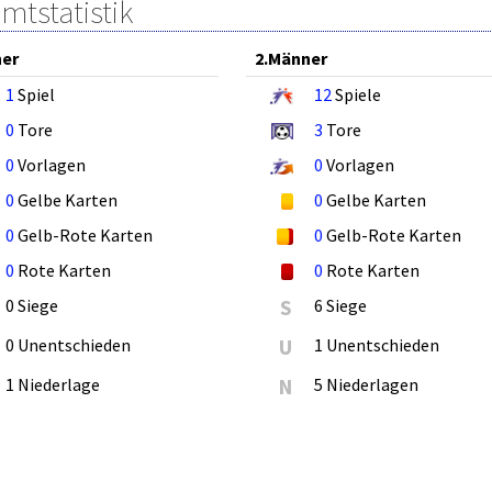
mtstatistik
ner
2.Männer
1
Spiel
12
Spiele
0
Tore
3
Tore
0
Vorlagen
0
Vorlagen
0
Gelbe Karten
0
Gelbe Karten
0
Gelb-Rote Karten
0
Gelb-Rote Karten
0
Rote Karten
0
Rote Karten
0 Siege
S
6 Siege
0 Unentschieden
U
1 Unentschieden
1 Niederlage
N
5 Niederlagen