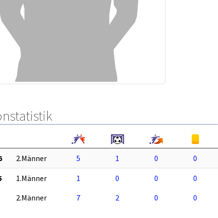
nstatistik
6
2.Männer
5
1
0
0
5
1.Männer
1
0
0
0
2.Männer
7
2
0
0