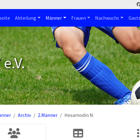
seite
Abteilung
Männer
Frauen
Nachwuchs
Gast
e.V.
änner
Archiv
2.Männer
Hesamodin N.