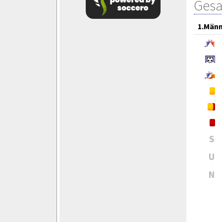
Gesa
1.Män
S
U
N